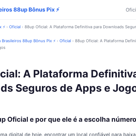
leiros 88up Bônus Pix ⚡
Ofic
x ⚡
›
Oficial
›
88up Oficial: A Plataforma Definitiva para Downloads Seg
a Brasileiros 88up Bônus Pix ⚡
›
Oficial
›
88up Oficial: A Plataforma Defi
gos
cial: A Plataforma Definitiv
ds Seguros de Apps e Jog
p Oficial e por que ele é a escolha númer
ma digital de hoje, encontrar um local confiável para baixar