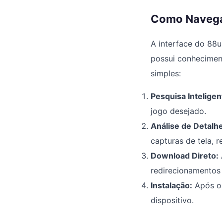
Como Navegar
A interface do 88
possui conhecimen
simples:
Pesquisa Inteligen
jogo desejado.
Análise de Detalh
capturas de tela, 
Download Direto:
redirecionamentos i
Instalação:
Após o 
dispositivo.