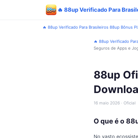
🔥 88up Verificado Para Brasi
🔥 88up Verificado Para Brasileiros 88up Bônus Pi
🔥 88up Verificado Par
Seguros de Apps e Jo
88up Ofi
Downloa
16 maio 2026
· Oficial
O que é o 88u
No vasto ecossiste