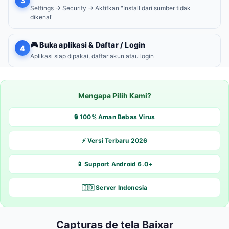
3
Settings → Security → Aktifkan "Install dari sumber tidak
dikenal"
🎮 Buka aplikasi & Daftar / Login
4
Aplikasi siap dipakai, daftar akun atau login
Mengapa Pilih Kami?
🔒 100% Aman Bebas Virus
⚡ Versi Terbaru 2026
📱 Support Android 6.0+
🇮🇩 Server Indonesia
Capturas de tela Baixar