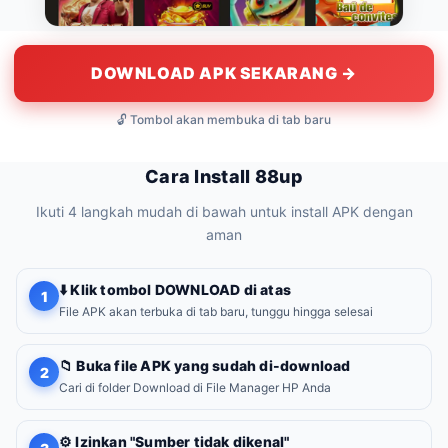
DOWNLOAD APK SEKARANG →
🔓 Tombol akan membuka di tab baru
Cara Install 88up
Ikuti 4 langkah mudah di bawah untuk install APK dengan
aman
⬇️ Klik tombol DOWNLOAD di atas
1
File APK akan terbuka di tab baru, tunggu hingga selesai
📁 Buka file APK yang sudah di-download
2
Cari di folder Download di File Manager HP Anda
⚙️ Izinkan "Sumber tidak dikenal"