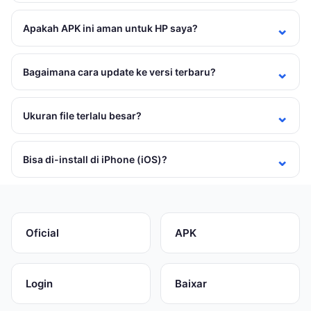
Apakah APK ini aman untuk HP saya?
Bagaimana cara update ke versi terbaru?
Ukuran file terlalu besar?
Bisa di-install di iPhone (iOS)?
Oficial
APK
Login
Baixar