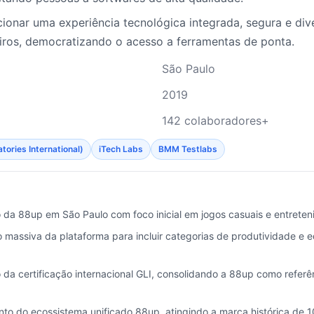
ionar uma experiência tecnológica integrada, segura e div
eiros, democratizando o acesso a ferramentas de ponta.
São Paulo
2019
142 colaboradores+
tories International)
iTech Labs
BMM Testlabs
da 88up em São Paulo com foco inicial em jogos casuais e entreten
 massiva da plataforma para incluir categorias de produtividade e 
da certificação internacional GLI, consolidando a 88up como refer
to do ecossistema unificado 88up, atingindo a marca histórica de 1