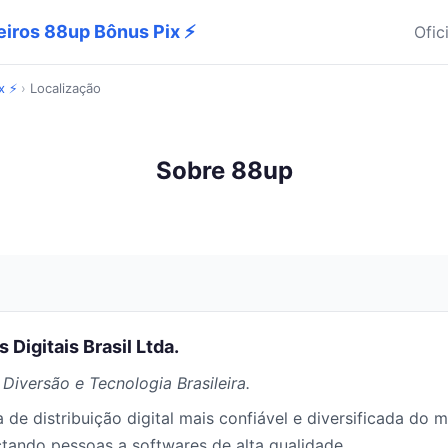
leiros 88up Bônus Pix ⚡
Ofic
x ⚡
›
Localização
Sobre 88up
Digitais Brasil Ltda.
Diversão e Tecnologia Brasileira.
 de distribuição digital mais confiável e diversificada do 
ectando pessoas a softwares de alta qualidade.