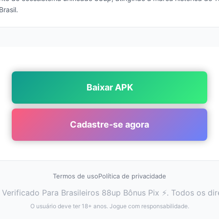
Brasil.
Baixar APK
Cadastre-se agora
Termos de uso
Política de privacidade
erificado Para Brasileiros 88up Bônus Pix ⚡. Todos os dir
O usuário deve ter 18+ anos. Jogue com responsabilidade.