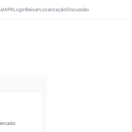
ial
APK
Login
Baixar
Localização
Discussão
mercado